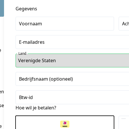
Gegevens
Voornaam
Ac
E-mailadres
e
Land
Bedrijfsnaam (optioneel)
en
Btw-id
se
Hoe wil je betalen?
e